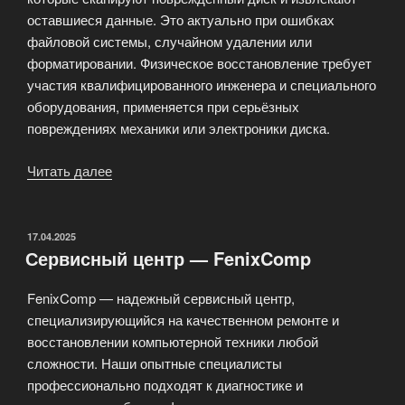
оставшиеся данные. Это актуально при ошибках
файловой системы, случайном удалении или
форматировании. Физическое восстановление требует
участия квалифицированного инженера и специального
оборудования, применяется при серьёзных
повреждениях механики или электроники диска.
Читать далее
«Восстановление
данных
с
неисправных
ОПУБЛИКОВАНО
17.04.2025
Сервисный центр — FenixComp
компьютерных
дисков»
FenixComp — надежный сервисный центр,
специализирующийся на качественном ремонте и
восстановлении компьютерной техники любой
сложности. Наши опытные специалисты
профессионально подходят к диагностике и