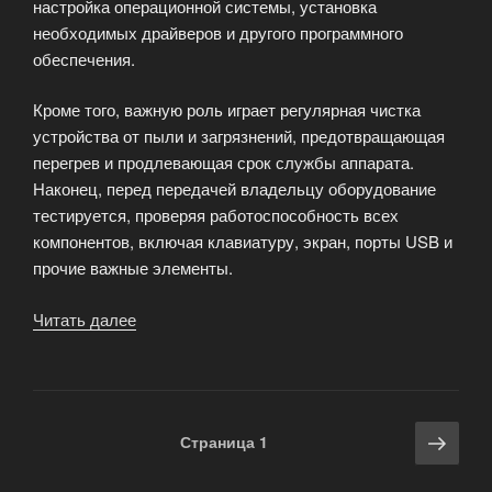
настройка операционной системы, установка
необходимых драйверов и другого программного
обеспечения.
Кроме того, важную роль играет регулярная чистка
устройства от пыли и загрязнений, предотвращающая
перегрев и продлевающая срок службы аппарата.
Наконец, перед передачей владельцу оборудование
тестируется, проверяя работоспособность всех
компонентов, включая клавиатуру, экран, порты USB и
прочие важные элементы.
Читать далее
«Ремонт
компьютеров
и
ноутбуков»
Навигация
Сле
Страница
1
по
стра
записям