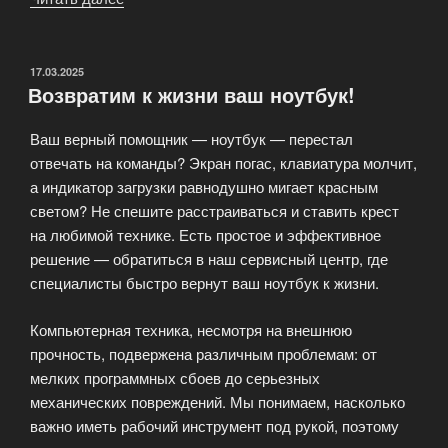
ремонт
ноутбуков:
когда
ОПУБЛИКОВАНО
17.03.2025
Возвратим к жизни ваш ноутбук!
каждая
минута
Ваш верный помощник — ноутбук — перестал
на
отвечать на команды? Экран погас, клавиатура молчит,
счету»
а индикатор загрузки равнодушно мигает красным
светом? Не спешите расстраиваться и ставить крест
на любимой технике. Есть простое и эффективное
решение — обратиться в наш сервисный центр, где
специалисты быстро вернут ваш ноутбук к жизни.
Компьютерная техника, несмотря на внешнюю
прочность, подвержена различным проблемам: от
мелких программных сбоев до серьезных
механических повреждений. Мы понимаем, насколько
важно иметь рабочий инструмент под рукой, поэтому