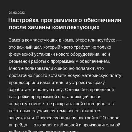
как
заставить
ОПУБЛИКОВАНО
24.03.2023
Настройка программного обеспечения
старый
после замены комплектующих
ноутбук
работать
Замена комплектующих в компьютере или ноутбуке —
быстрее»
это важный шаг, который часто требует не только
физической установки нового оборудования, но и
серьезной работы с программным обеспечением.
Многие пользователи ошибочно полагают, что
достаточно просто вставить новую материнскую плату,
процессор или накопитель, и устройство сразу
заработает в полную силу. Однако без правильной
настройки программной составляющей новая
аппаратура может не раскрыть свой потенциал, а в
некоторых случаях система вовсе откажется
запускаться. Профессиональная настройка ПО после
апгрейда — это залог стабильной и производительной
работы обновленного компьютера.