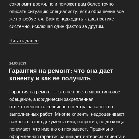
сэкономит время, но и поможет вам более точно
описать ситуацию специалисту, если обращение все
же потребуется. Важно подходить к диагностике
системно, исключая один фактор за другим.
Читать далее
«Скорость
работы
компьютера
упала:
ОПУБЛИКОВАНО
24.03.2023
Гарантия на ремонт: что она дает
как
клиенту и как ее получить
определить
причину
Гарантия на ремонт — это не просто маркетинговое
без
обещание, а юридически закрепленная
мастера»
ответственность сервисного центра за качество
выполненных работ. Многие клиенты недооценивают
важность этого документа или, напротив, не до конца
понимают, что именно он покрывает. Правильно
оформленная гарантия защищает интересы клиента и