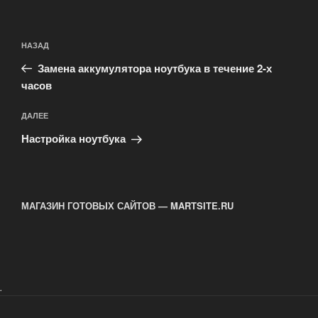
Навигация
Предыдущая
НАЗАД
по
запись:
записям
Замена аккумулятора ноутбука в течение 2-х
часов
Следующая
ДАЛЕЕ
запись
Настройка ноутбука
МАГАЗИН ГОТОВЫХ САЙТОВ — MARTSITE.RU
.