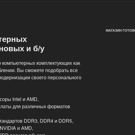
МАГАЗИН ГОТОВ
терных
новых и б/у
 компьютерных комплектующих как
блении. Вы сможете подобрать все
модернизации своего персонального
оры Intel и AMD,
платы для различных форматов
стандартов DDR3, DDR4 и DDR5,
NVIDIA и AMD,