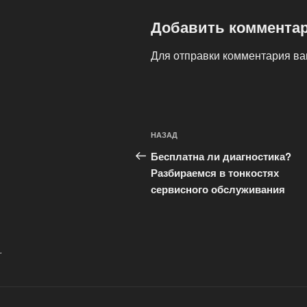
Добавить коммента
Для отправки комментария в
Навигация
Предыдущая
НАЗАД
по
запись:
Бесплатна ли диагностика?
записям
Разбираемся в тонкостях
сервисного обслуживания
.