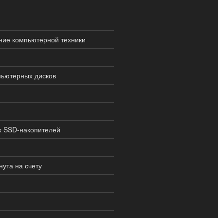
ние компьютерной техники
пьютерных дисков
х SSD-накопителей
нута на счету